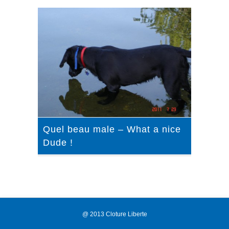
Quel beau male – What a nice
Dude !
@ 2013 Cloture Liberte