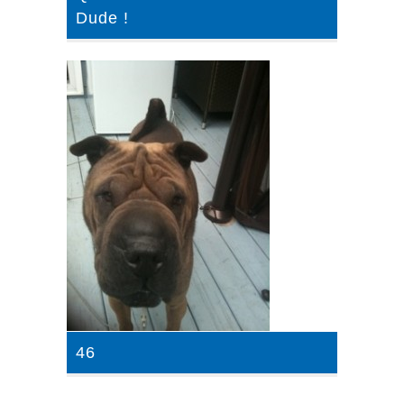
Dude !
46