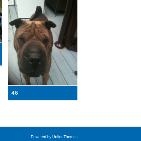
46
Powered by
UnitedThemes