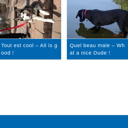
Tout est cool – All is g
Quel beau male – Wh
ood !
at a nice Dude !