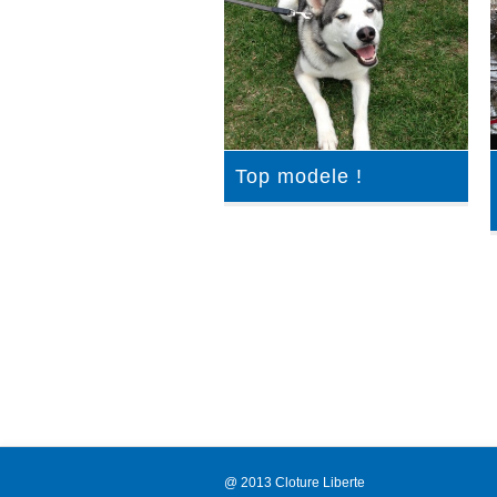
Top modele !
@ 2013 Cloture Liberte